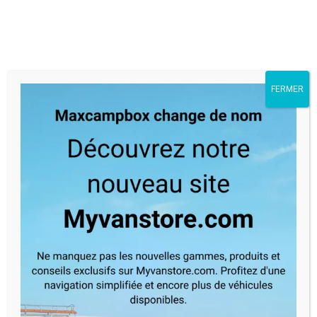
Skip
Menu
to
main
content
FERMER
Maxcampbox change
de nom. Découvrez
notre nouveau site
Myvanstore.com